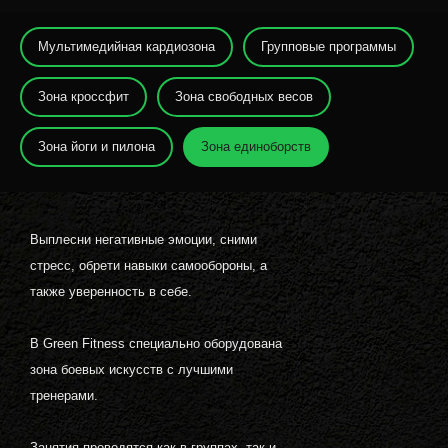
Мультимедийная кардиозона
Групповые программы
Зона кроссфит
Зона свободных весов
Зона йоги и пилона
Зона единоборств
Выплесни негативные эмоции, сними
стресс, обрети навыки самообороны, а
также уверенность в себе.
В Green Fitness специально оборудована
зона боевых искусств с лучшими
тренерами.
Занятия проводятся как в группах, так и